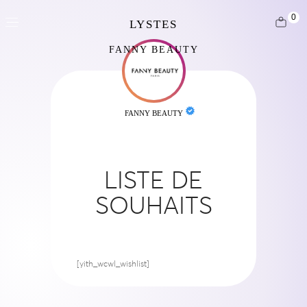
0
FANNY BEAUTY
FANNY BEAUTY
LISTE DE
SOUHAITS
[yith_wcwl_wishlist]