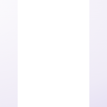
2 999
€
1 499
€
799
€
Biolystes
AJOUTER
AJOUTER
AJOUTER
AU
AU
AU
PANIER
PANIER
PANIER
0
€
CHOIX
DES
OPTIONS
Storelystes
– Pack
beauty
(Copie)