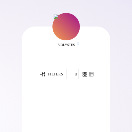
BIOLYSTES
FILTERS
Pack
Pack
Pack
Pack
Agence
Premium
Starter
Starter